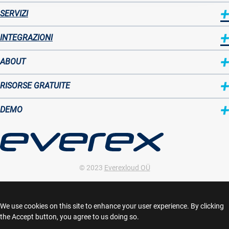
SERVIZI
INTEGRAZIONI
ABOUT
Sitemap
RISORSE GRATUITE
two
DEMO
© 2023
Everexloud OÜ
VAT ID: EE 102208140
Harju maakond, Laeva tn 2, 10117, Tallinn, Estonia
We use cookies on this site to enhance your user experience. By clicking
the Accept button, you agree to us doing so.
info@everex.cloud